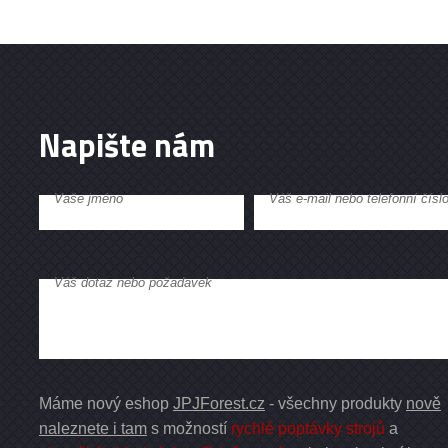
Napište nám
Vaše jméno
Váš e-mail nebo telefonní čísl
Váš dotaz nebo požadavek
Máme nový eshop
JPJForest.cz
- všechny produkty
nově
naleznete i tam
s možností
rychlé poptávky strojů
a