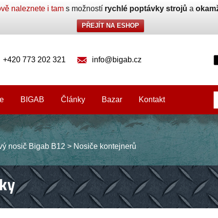
vě naleznete i tam
s možností
rychlé poptávky strojů
a
okamž
PŘEJÍT NA ESHOP
+420 773 202 321
info@bigab.cz
e
BIGAB
Články
Bazar
Kontakt
vý nosič Bigab B12
>
Nosiče kontejnerů
ky