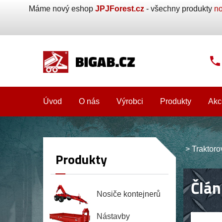
Máme nový eshop
JPJForest.cz
- všechny produkty
no
Úvod
O nás
Výrobci
Produkty
Akc
>
Traktoro
Produkty
Člán
Nosiče kontejnerů
Nástavby