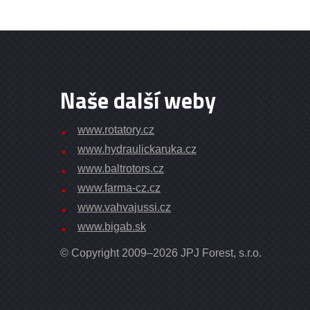
Naše další weby
www.rotatory.cz
www.hydraulickaruka.cz
www.baltrotors.cz
www.farma-cz.cz
www.vahvajussi.cz
www.bigab.sk
© Copyright 2009–2026 JPJ Forest, s.r.o.