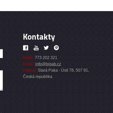
Kontakty
o
Mobil:
773 202 321
Email:
info@bigab.cz
Adresa:
Stará Paka - Ústí 78, 507 91,
Česká republika